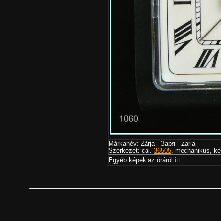
Márkanév: Zárja - Заря - Zaria
Szerkezet: cal.
36505
, mechanikus, ké
Egyéb képek az óráról
itt