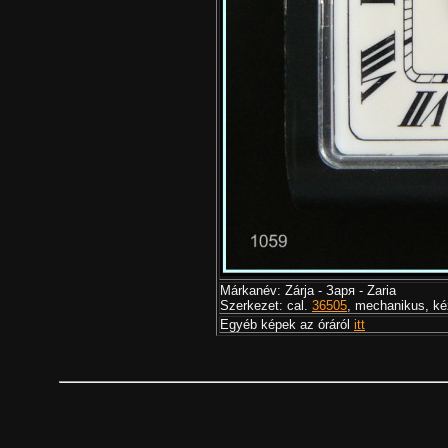
Márkanév: Zárja - Заря - Zaria
Szerkezet: cal.
36505
, mechanikus, ké
Egyéb képek az óráról
itt