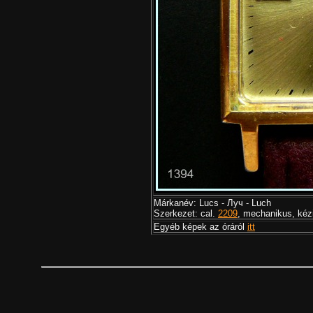
Márkanév: Lucs - Луч - Luch
Szerkezet: cal.
2209
, mechanikus, kéz
Egyéb képek az óráról
itt