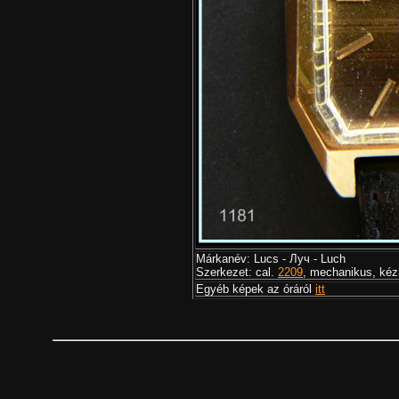
Márkanév: Lucs - Луч - Luch
Szerkezet: cal.
2209
, mechanikus, kéz
Egyéb képek az óráról
itt