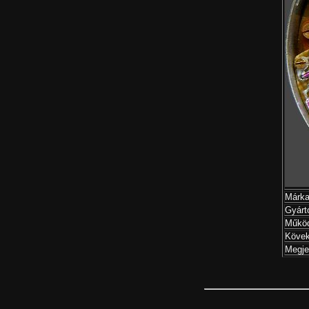
Márka
Gyárt
Működ
Kövek
Megje