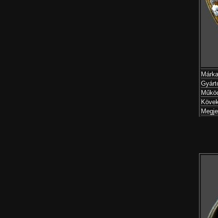
Márka
Gyárt
Működ
Kövek
Megje